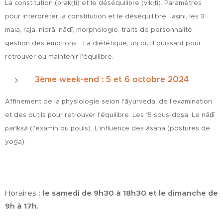
La constitution (prakṛti) et le déséquilibre (vikṛti).
Paramètres
pour interpréter la constitution et le déséquilibre : agni, les 3
mala, raja, nidrā, nādī, morphologie, traits de personnalité,
gestion des émotions… La diététique, un outil puissant pour
retrouver ou maintenir l'équilibre.
3ème week-end : 5 et 6 octobre 2024
Affinement de la physiologie selon l'āyurveda, de l'examination
et des outils pour retrouver l'équilibre.
Les 15 sous-do
ṣ
a.
Le n
āḍī
parīkṣā (l'examin du pouls).
L'influence des āsana (postures de
yoga).
Horaires :
le samedi de 9h30 à 18h30 et le dimanche de
9h à 17h.