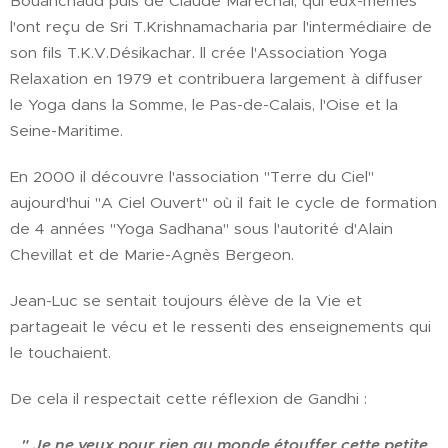
Bouanchaud puis de Claude Maréchal, qui eux-mêmes
l'ont reçu de Sri T.Krishnamacharia par l'intermédiaire de
son fils T.K.V.Désikachar. ll crée l'Association Yoga
Relaxation en 1979 et contribuera largement à diffuser
le Yoga dans la Somme, le Pas-de-Calais, l'Oise et la
Seine-Maritime.
En 2000 il découvre l'association "Terre du Ciel"
aujourd'hui "A Ciel Ouvert" où il fait le cycle de formation
de 4 années "Yoga Sadhana" sous l'autorité d'Alain
Chevillat et de Marie-Agnès Bergeon.
Jean-Luc se sentait toujours élève de la Vie et
partageait le vécu et le ressenti des enseignements qui
le touchaient.
De cela il respectait cette réflexion de Gandhi :
" Je ne veux pour rien au monde étouffer cette petite